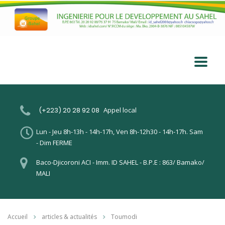
(+223) 20 28 92 08
Appel local
Lun - Jeu 8h-13h - 14h-17h, Ven 8h-12h30 - 14h-17h. Sam
- Dim FERME
Baco-Djicoroni ACI - Imm. ID SAHEL - B.P.E : 863/ Bamako/
MALI
Accueil
articles & actualités
Toumodi