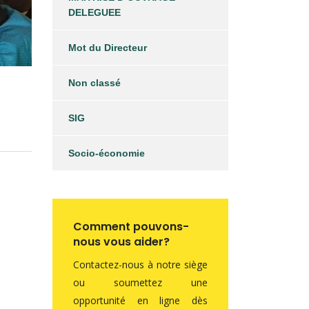
DELEGUEE
Mot du Directeur
Non classé
SIG
Socio-économie
Comment pouvons-
nous vous aider?
Contactez-nous à notre siège
ou soumettez une
opportunité en ligne dès