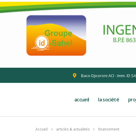
Baco-Djicoroni ACI - Imm. ID S
accueil
la société
pro
Accueil
articles & actualités
financement