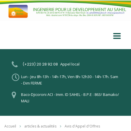
(+223) 20 28 92 08
Appel local
Lun - Jeu 8h-13h - 14h-17h, Ven 8h-12h30 - 14h-17h. Sam
- Dim FERME
Baco-Djicoroni ACI - Imm. ID SAHEL - B.P.E : 863/ Bamako/
MALI
Accueil
articles & actualités
Avis d'Appel d'Offres