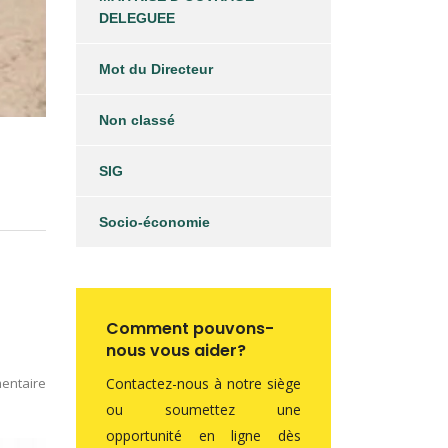
DELEGUEE
Mot du Directeur
Non classé
SIG
Socio-économie
Comment pouvons-
nous vous aider?
entaire
Contactez-nous à notre siège
ou soumettez une
opportunité en ligne dès