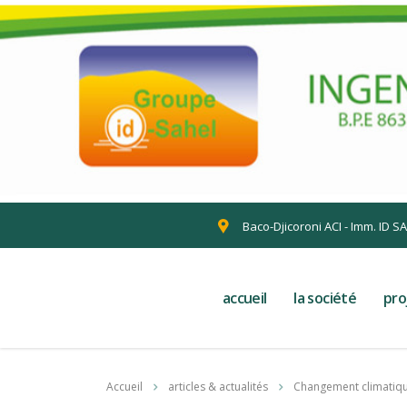
Baco-Djicoroni ACI - Imm. ID S
accueil
la société
pro
Accueil
articles & actualités
Changement climatiq