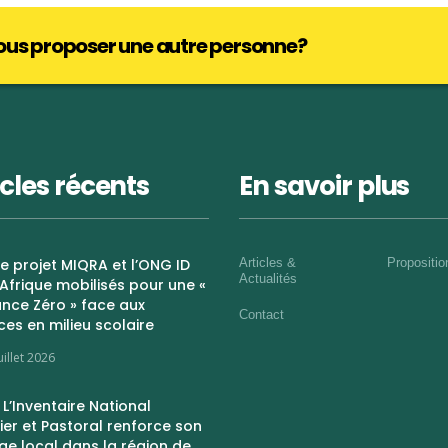
nous proposer une autre personne?
icles récents
En savoir plus
 Le projet MIQRA et l’ONG ID
Articles &
Propositi
Actualités
Afrique mobilisés pour une «
nce Zéro » face aux
Contact
ces en milieu scolaire
uillet 2026
: L’Inventaire National
ier et Pastoral renforce son
e local dans la région de