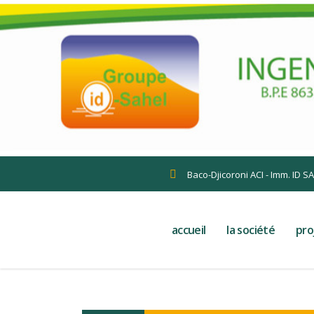
Baco-Djicoroni ACI - Imm. ID S
accueil
la société
pro