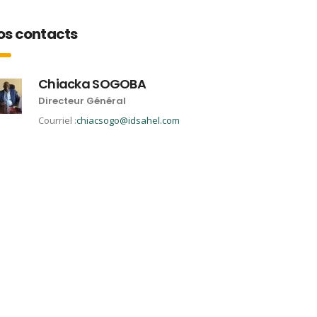
os contacts
Chiacka SOGOBA
Directeur Général
Courriel :
chiacsogo@idsahel.com