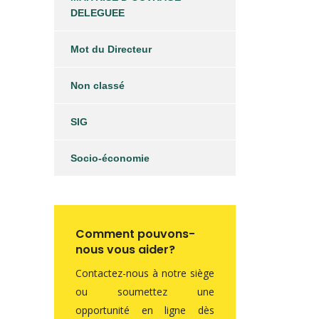
DELEGUEE
Mot du Directeur
Non classé
SIG
Socio-économie
Comment pouvons-
nous vous aider?
Contactez-nous à notre siège
ou soumettez une
opportunité en ligne dès