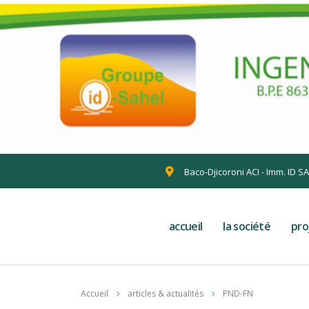
Baco-Djicoroni ACI - Imm. ID S
accueil
la société
pro
Accueil
articles & actualités
PND-FN