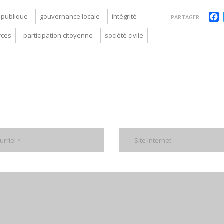
F
 publique
gouvernance locale
intégrité
PARTAGER
rces
participation citoyenne
société civile