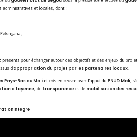
nce du
gouvernorat de Ségou
sous la présidence effective du
gouv
s administratives et locales, dont :
 Pelengana ;
 présents pour échanger autour des objectifs et des enjeux du projet
ssus d’
appropriation du projet par les partenaires locaux
.
 Pays-Bas au Mali
et mis en œuvre avec l’appui du
PNUD Mali
, s’
ation citoyenne
, de
transparence
et de
mobilisation des ress
rationIntegre