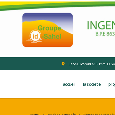
Baco-Djicoroni ACI - Imm. ID S
accueil
la société
pro
Accueil
articles & actualités
Domaines de compét