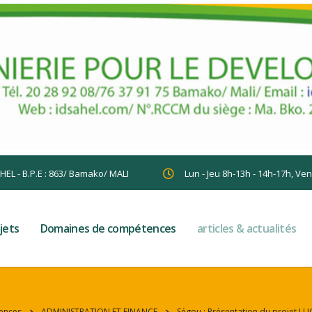
AHEL - B.P.E : 863/ Bamako/ MALI
Lun - Jeu 8h-13h - 14h-17h, Ve
jets
Domaines de compétences
articles & actualités
ences
ADMINISTRATION ET FINANCE
Ségou : Présentation du projet LU