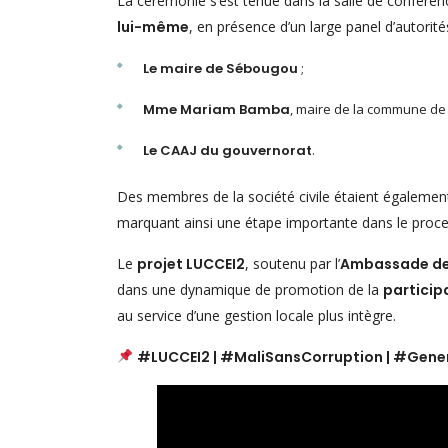
La cérémonie s’est tenue dans la salle de confére
lui-même
, en présence d’un large panel d’autorité
Le maire de Sébougou
;
Mme Mariam Bamba
, maire de la commune de
Le CAAJ du gouvernorat
.
Des membres de la société civile étaient également
marquant ainsi une étape importante dans le proce
Le
projet LUCCEI2
, soutenu par l’
Ambassade des
dans une dynamique de promotion de la
particip
au service d’une gestion locale plus intègre.
#LUCCEI2 | #MaliSansCorruption | #Gene