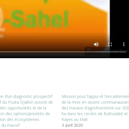
on d’un diagnostic prospectif
Mission pour l’appui et l’encadremen
f du Fouta Djallon assorti de
de la mise en œuvre communautair
 des opportunités et de la
des travaux d’agroforesterie sur 20
on des options/priorités de
ha dans les cercles de Bafoulabé et
tion des écosystèmes
Kayes au Mali
 du massif
3 avril 2020