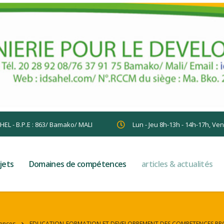
AHEL - B.P.E : 863/ Bamako/ MALI
Lun - Jeu 8h-13h - 14h-17h, Ve
jets
Domaines de compétences
articles & actualités
ences
EDUCATION-FORMATION ET DEVELOPPEMENT DES COMPETENCES PR