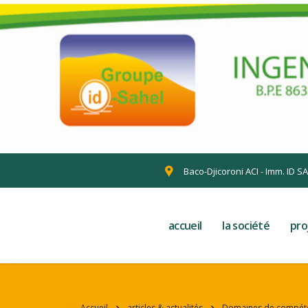
Baco-Djicoroni ACI - Imm. ID S
accueil
la société
pro
Accueil
articles & actualités
Domaines de compét