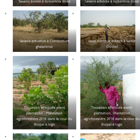
Savane boisée à Isoberlinia doka
Savane arborée à Isoberlinia doka
Savane arbustive à Combretum
vaste étendue érodée à Same
ghasalense
Ouolof
Trouaison effectuée avant
Trouaison effectuée avant
plantation ; Plantation
plantation ; Plantation
agroforestière 2018 dans la cour du
agroforestière 2018 dans la cour du
Biopal à logo
Biopal à logo