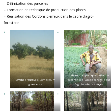
– Délimitation des parcelles
– Formation en technique de production des plants
– Réalisation des Cordons pierreux dans le cadre d’agro-
foresterie
Haie morte : pratique paysanne
Savane arbustive à Combretum
déconseillée ; Acacia senegal pour
ghasalense
l’agroforesterie à Kayes