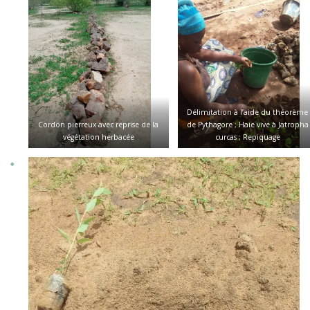
Délimitation à l’aide du théorème
Cordon pierreux avec reprise de la
de Pythagore ; Haie vive à Jatropha
végétation herbacée
curcas ; Repiquage