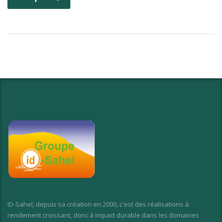
ID-Sahel, depuis sa création en 2000, c'est des réalisations à
rendement croissant, donc à impact durable dans les domaines