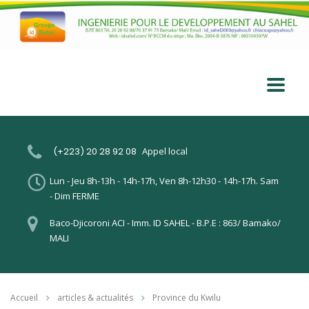
(+223) 20 28 92 08
Appel local
Lun - Jeu 8h-13h - 14h-17h, Ven 8h-12h30 - 14h-17h. Sam
- Dim FERME
Baco-Djicoroni ACI - Imm. ID SAHEL - B.P.E : 863/ Bamako/
MALI
Accueil
articles & actualités
Province du Kwilu