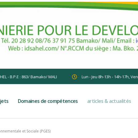
AHEL - B.P.E : 863/ Bamako/ MALI
Lun - Jeu 8h-13h - 14h-17h, Ve
jets
Domaines de compétences
articles & actualités
onnementale et Sociale (PGES)