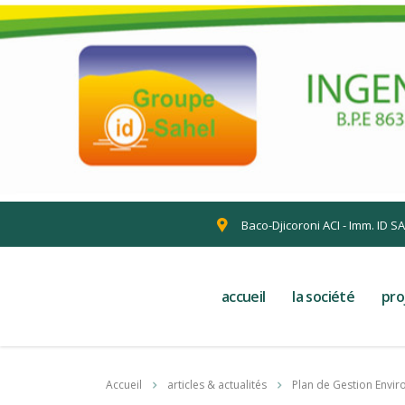
Baco-Djicoroni ACI - Imm. ID S
accueil
la société
pro
Accueil
articles & actualités
Plan de Gestion Envir