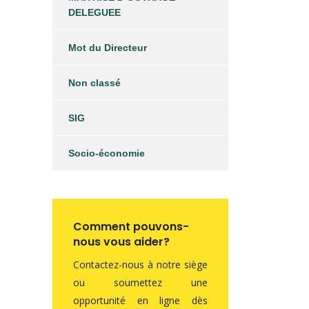
DELEGUEE
Mot du Directeur
Non classé
SIG
Socio-économie
Comment pouvons-
nous vous aider?
Contactez-nous à notre siège
ou soumettez une
opportunité en ligne dès