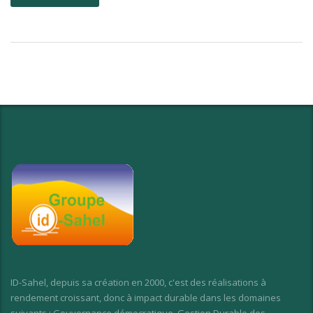
ID-Sahel, depuis sa création en 2000, c'est des réalisations à
rendement croissant, donc à impact durable dans les domaines