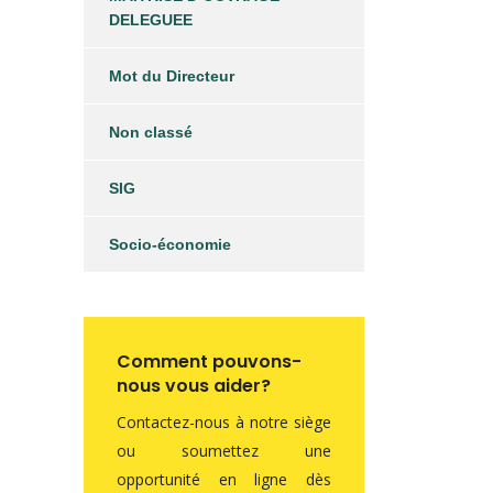
DELEGUEE
Mot du Directeur
Non classé
SIG
Socio-économie
Comment pouvons-
nous vous aider?
Contactez-nous à notre siège
ou soumettez une
opportunité en ligne dès