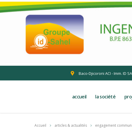
Baco-Djicoroni ACI - Imm. ID S
accueil
la société
pro
Accueil
articles & actualités
engagement communa