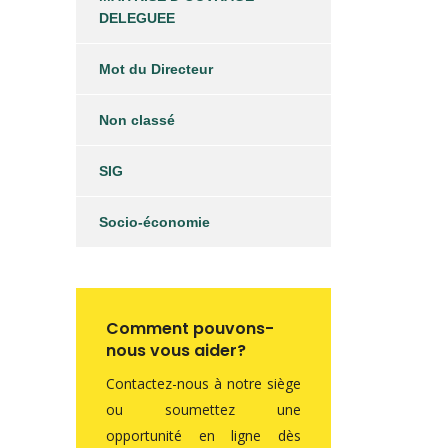
DELEGUEE
Mot du Directeur
Non classé
SIG
Socio-économie
Comment pouvons-
nous vous aider?
Contactez-nous à notre siège
ou soumettez une
opportunité en ligne dès