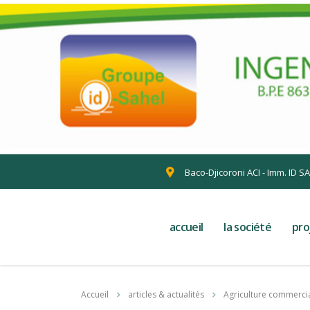
Baco-Djicoroni ACI - Imm. ID S
accueil
la société
pro
Accueil
articles & actualités
Agriculture commerci