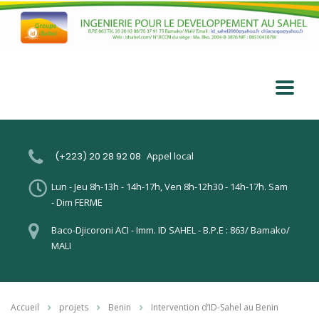
(+223) 20 28 92 08
Appel local
Lun - Jeu 8h-13h - 14h-17h, Ven 8h-12h30 - 14h-17h. Sam
- Dim FERME
Baco-Djicoroni ACI - Imm. ID SAHEL - B.P.E : 863/ Bamako/
MALI
Accueil
projets
Benin
Intervention d’ID-Sahel au Benin